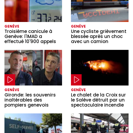
GENÈVE
GENÈVE
Troisième canicule à
Une cycliste grièvement
Genève: l'IMAD a
blessée après un choc
effectué 10'900 appels
avec un camion
GENÈVE
GENÈVE
Gironde: les souvenirs
Le chalet de la Croix sur
inaltérables des
le Salève détruit par un
pompiers genevois
spectaculaire incendie